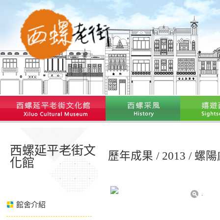
西螺延平老街文
歷年成果 / 2013 /
化館
.
館舍介紹