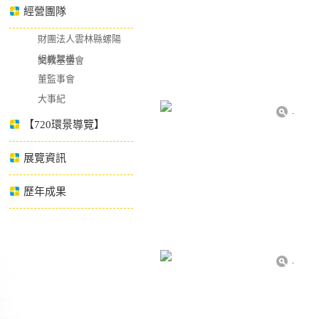
經營團隊
財團法人雲林縣螺陽
組織架構
文教基金會
董監事會
大事紀
.
【720環景導覽】
展覽資訊
歷年成果
.