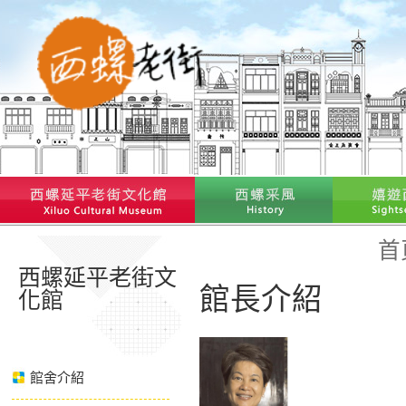
首
西螺延平老街文
館長介紹
化館
館舍介紹