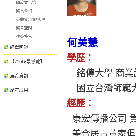
關於文化館
館長介紹
參觀資訊/服務項目
館舍空間
建築特色
何美慧
經營團隊
學歷：
【720環景導覽】
銘傳大學 商業
展覽資訊
國立台灣師範大
歷年成果
經歷：
康宏傳播公司 
美合居古董家俱