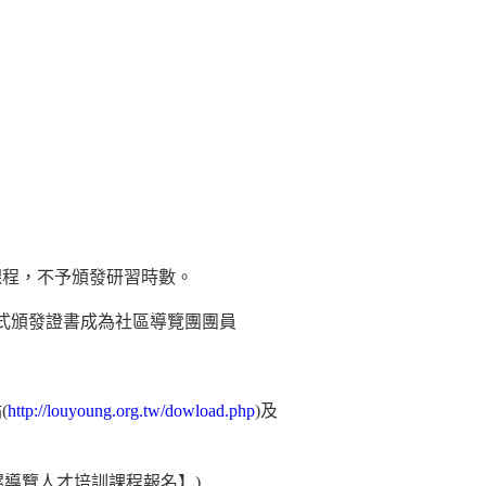
課程，不予頒發研習時數。
正式頒發證書成為社區導覽團團員
(
http://louyoung.org.tw/dowload.php
)及
螺導覽人才培訓課程報名】)