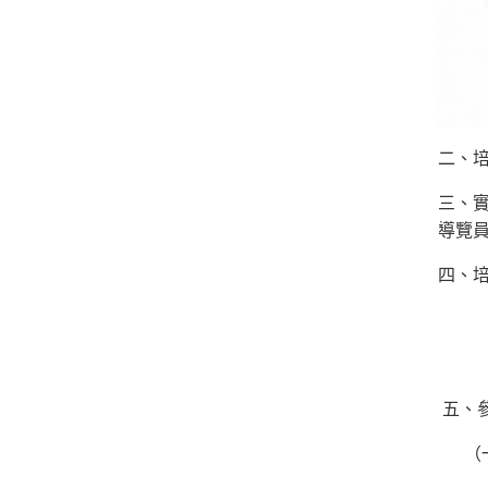
二、培訓
三、
導覽
四、
西螺
戶外
五、
（