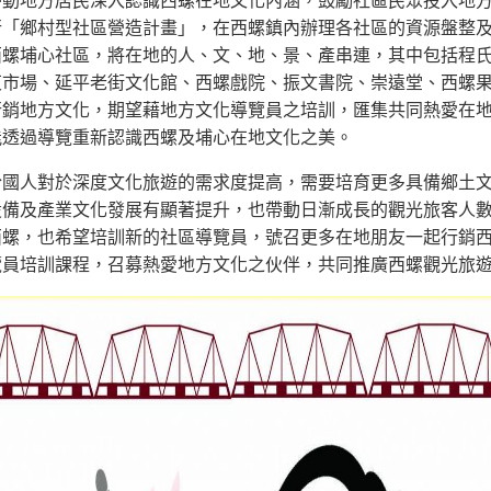
動地方居民深入認識西螺在地文化內涵，鼓勵社區民眾投入地方
行「鄉村型社區營造計畫」，在西螺鎮內辦理各社區的資源盤整
西螺埔心社區，將在地的人、文、地、景、產串連，其中包括程
東市場、延平老街文化館、西螺戲院、振文書院、崇遠堂、西螺
行銷地方文化，期望藉地方文化導覽員之培訓，匯集共同熱愛在
能透過導覽重新認識西螺及埔心在地文化之美。
國人對於深度文化旅遊的需求度提高，需要培育更多具備鄉土文
設備及產業文化發展有顯著提升，也帶動日漸成長的觀光旅客人
西螺，也希望培訓新的社區導覽員，號召更多在地朋友一起行銷
覽員培訓課程，召募熱愛地方文化之伙伴，共同推廣西螺觀光旅