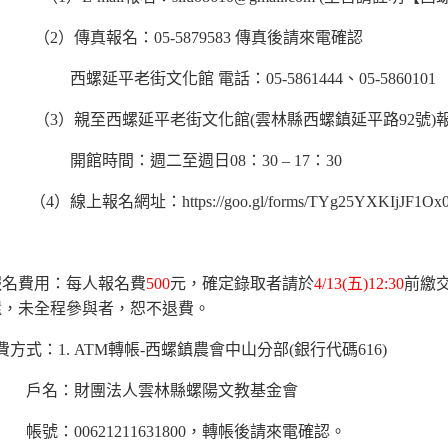
（2）傳真報名：05-5879583 傳真後請來電確認
西螺延平老街文化館 電話：05-5861444、05-5860101
（3）親至西螺延平老街文化館(雲林縣西螺鎮延平路92號)
開館時間：週二至週日08：30 – 17：30
（4）線上報名網址：https://goo.gl/forms/TYg25YXKIjJF1Ox
報名費用：每人報名費
500
元，確定錄取者請於
4/13(五)12:30
前繳
還，未全程參與者，恕不退費。
式：1. ATM轉帳-西螺鎮農會中山分部(銀行代碼616)
：財團法人雲林縣螺陽文教基金會
00621211631800，轉帳後請來電確認。