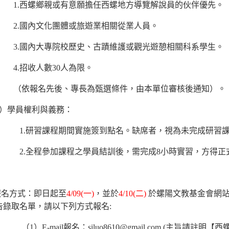
1.西螺鄉親或有意願擔任西螺地方導覽解說員的伙伴優先。
2.國內文化團體或旅遊業相關從業人員。
3.國內大專院校歷史、古蹟維護或觀光遊憩相關科系學生。
4.招收人數30人為限。
（依報名先後、專長為甄選條件，由本單位審核後通知）。
）學員權利與義務：
1.研習課程期間實施簽到點名。缺席者，視為未完成研習
2.全程參加課程之學員結訓後，需完成8小時實習，方得
報名方式：即日起至
4/09(一)
，並於
4/10(二)
於螺陽文教基金會網站
告錄取名單，請以下列方式報名:
）E-mail報名：
siluo8610@gmail.com
(主旨請註明【西