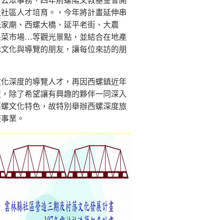
公眾事務，四年前螺陽文教基金會開
及社區人才培育。，今年將計畫延伸串
氏家廟、西螺大橋、延平老街、大農
果菜市場…等觀光景點，並結合在地產
地文化與導覽的朋友，讓每位來訪的朋
化深度的導覽人才，再因西螺鎮近年
數，除了希望讓有興趣的夥伴一同深入
西螺文化特色，故特別舉辦西螺深度旅
遊事業。