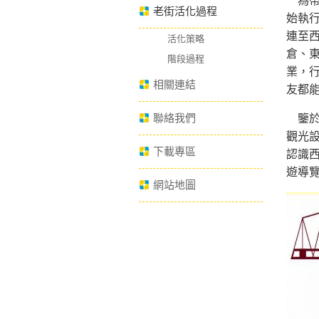
為帶
老街活化過程
始執
連至
活化策略
倉、
階段過程
業，
相關連結
友都
聯絡我們
鑒於
觀光
下載專區
認識
遊導
網站地圖