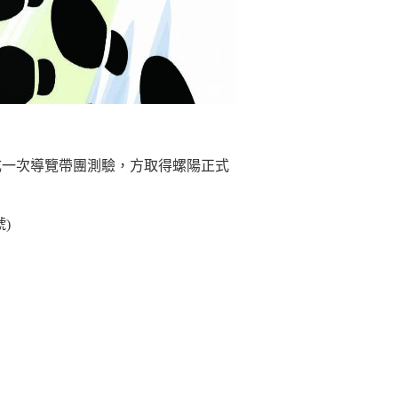
成一次導覽帶團測驗，方取得螺陽正式
號)