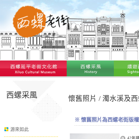
西螺采風
懷舊照片 / 濁水溪及
※ 懷舊照片為西螺老街版權
源來如此
42年