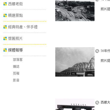
西螺老街
照片
精選景點
經典特產、伴手禮
懷舊照片
媒體報導
50年
部落客
照片
雜誌
剪報
影音
西螺